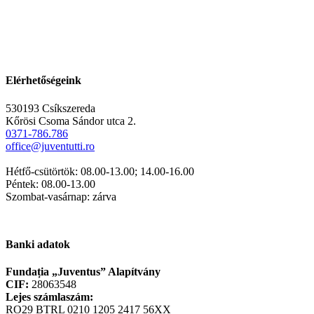
Elérhetőségeink
530193 Csíkszereda
Kőrösi Csoma Sándor utca 2.
0371-786.786
office@juventutti.ro
Hétfő-csütörtök: 08.00-13.00; 14.00-16.00
Péntek: 08.00-13.00
Szombat-vasárnap: zárva
Banki adatok
Fundația „Juventus” Alapítvány
CIF:
28063548
Lejes számlaszám:
RO29 BTRL 0210 1205 2417 56XX