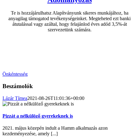
Te is hozzájárulhatsz Alapítványunk sikeres munkájához, ha
anyagilag támogatod tevékenységeinket. Megteheted ezt banki
átutalással vagy azáltal, hogy felajánlod éves adód 3,5%-át
szervezetünk számára.
Légy aktív része tevékenységünknek!
Akár otthonról is segíthetsz nekünk megvalósítani céljainkat.
Önkénteskedj nálunk!
Önkéntesség
Beszámolók
Lázár Tímea
2021-08-26T11:01:36+00:00
Pizzát a nélkülöző gyerekeknek is
2021. május közepén indult a Hamm alkalmazás azon
kezdeményezése, amely [...]