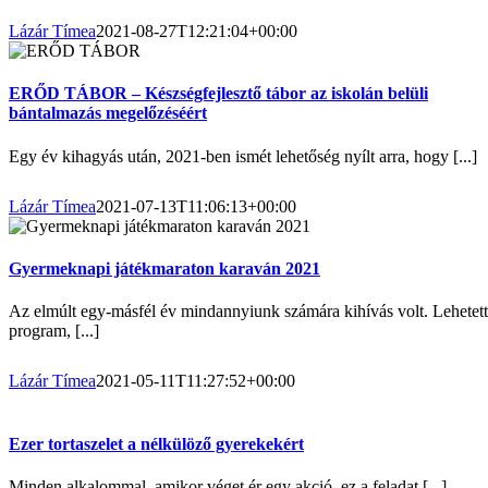
Lázár Tímea
2021-08-27T12:21:04+00:00
ERŐD TÁBOR – Készségfejlesztő tábor az iskolán belüli
bántalmazás megelőzéséért
Egy év kihagyás után, 2021-ben ismét lehetőség nyílt arra, hogy [...]
Lázár Tímea
2021-07-13T11:06:13+00:00
Gyermeknapi játékmaraton karaván 2021
Az elmúlt egy-másfél év mindannyiunk számára kihívás volt. Lehetett
program, [...]
Lázár Tímea
2021-05-11T11:27:52+00:00
Ezer tortaszelet a nélkülöző gyerekekért
Minden alkalommal, amikor véget ér egy akció, ez a feladat [...]