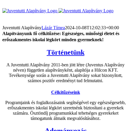
Kihagyás
Juventutti Alapítvány
Lázár Tímea
2024-10-08T12:02:33+00:00
Alapítványunk fő célkitűzése:
Egészséges, minőségi életet és
erőszakmentes iskolai légkört minden gyermeknek!
Történetünk
A Juventutti Alapítvány 2011-ben jött létre (Juventus Alapítvány
néven) független alapítványként, alapítója a Hilcon KFT.
Tevékenysége során a Juventutti Alapítvány sokat bizonyított,
számos pozitív eredményt tud felmutatni.
Célkitűzéseink
Programjaink és foglalkozásaink segítségével egy egészségesebb,
erőszakmentes iskolai légkört szeretnénk biztosítani a gyerekek
számára. Ösztöndíj programunkkal tehetséges gyerekeket
támogatunk álmaik megvalósításához.
Adományozás