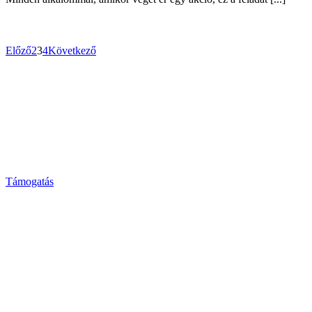
Előző
2
3
4
Következő
Támogasd alapítványunkat, hogy még
több gyermeken segíthessünk!
Alapítványunk fő célja hozzájárulni egy egészségesebb,
erőszakmentes iskolai légkör kialakításához Hargita megye
iskoláiban.
Támogatás