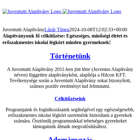
Kihagyás
Juventutti Alapítvány
Lázár Tímea
2024-10-08T12:02:33+00:00
Alapítványunk fő célkitűzése:
Egészséges, minőségi életet és
erőszakmentes iskolai légkört minden gyermeknek!
Történetünk
A Juventutti Alapítvány 2011-ben jött létre (Juventus Alapítvány
néven) független alapítványként, alapítója a Hilcon KFT.
Tevékenysége során a Juventutti Alapítvány sokat bizonyított,
számos pozitív eredményt tud felmutatni.
Célkitűzéseink
Programjaink és foglalkozásaink segítségével egy egészségesebb,
erőszakmentes iskolai légkört szeretnénk biztosítani a gyerekek
számára. Ösztöndíj programunkkal tehetséges gyerekeket
támogatunk álmaik megvalósításához.
Adományozás