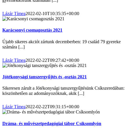
gyermekkorunk számtalan [...]
Lázár Tímea
2022-02-10T10:35:35+00:00
Karácsonyi csomagosztás 2021
Újabb sikeres akciót zártunk decemberben: 19 család 79 gyereke
számára [...]
Lázár Tímea
2022-02-22T09:27:42+00:00
Jótékonysági tanszergyűjtés és -osztás 2021
Sikeresen zárult a Jótékonysági tanszergyűjtésünk Csíkszeredában:
köszönhetően az adományozóknak, akik [...]
Lázár Tímea
2022-02-22T09:31:15+00:00
Dráma- és művészetpedagógiai tábor Csíksomlyón