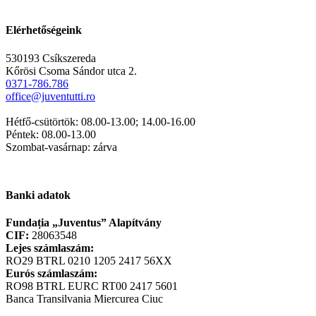
Elérhetőségeink
530193 Csíkszereda
Kőrösi Csoma Sándor utca 2.
0371-786.786
office@juventutti.ro
Hétfő-csütörtök: 08.00-13.00; 14.00-16.00
Péntek: 08.00-13.00
Szombat-vasárnap: zárva
Banki adatok
Fundația „Juventus” Alapítvány
CIF:
28063548
Lejes számlaszám:
RO29 BTRL 0210 1205 2417 56XX
Eurós számlaszám:
RO98 BTRL EURC RT00 2417 5601
Banca Transilvania Miercurea Ciuc