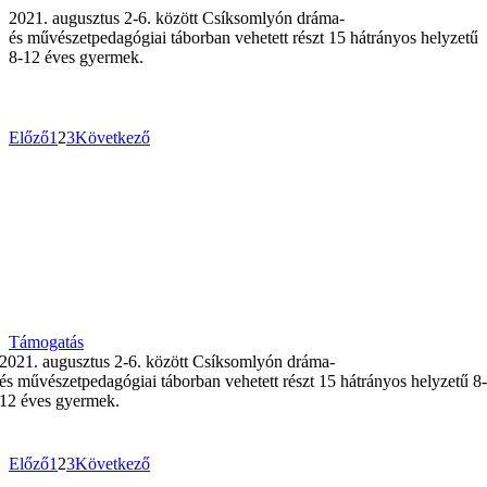
2021. augusztus 2-6. között Csíksomlyón dráma-
és művészetpedagógiai táborban vehetett részt 15 hátrányos helyzetű
8-12 éves gyermek.
Előző
1
2
3
Következő
Támogasd alapítványunkat, hogy még
több gyermeken segíthessünk!
Alapítványunk fő célja hozzájárulni egy egészségesebb,
erőszakmentes iskolai légkör kialakításához Hargita megye
iskoláiban.
Támogatás
2021. augusztus 2-6. között Csíksomlyón dráma-
és művészetpedagógiai táborban vehetett részt 15 hátrányos helyzetű 8
12 éves gyermek.
Előző
1
2
3
Következő