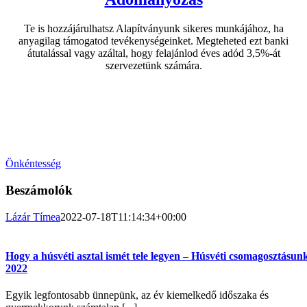
Te is hozzájárulhatsz Alapítványunk sikeres munkájához, ha
anyagilag támogatod tevékenységeinket. Megteheted ezt banki
átutalással vagy azáltal, hogy felajánlod éves adód 3,5%-át
szervezetünk számára.
Légy aktív része tevékenységünknek!
Akár otthonról is segíthetsz nekünk megvalósítani céljainkat.
Önkénteskedj nálunk!
Önkéntesség
Beszámolók
Lázár Tímea
2022-07-18T11:14:34+00:00
Hogy a húsvéti asztal ismét tele legyen – Húsvéti csomagosztásun
2022
Egyik legfontosabb ünnepünk, az év kiemelkedő időszaka és