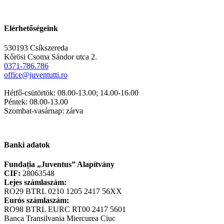
Elérhetőségeink
530193 Csíkszereda
Kőrösi Csoma Sándor utca 2.
0371-786.786
office@juventutti.ro
Hétfő-csütörtök: 08.00-13.00; 14.00-16.00
Péntek: 08.00-13.00
Szombat-vasárnap: zárva
Banki adatok
Fundația „Juventus” Alapítvány
CIF:
28063548
Lejes számlaszám:
RO29 BTRL 0210 1205 2417 56XX
Eurós számlaszám:
RO98 BTRL EURC RT00 2417 5601
Banca Transilvania Miercurea Ciuc