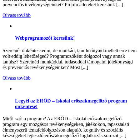
prevenciós tevékenységeinket? Proofreadereket keresünk [...]
Olvass tovább
Webprogramozót keresünk!
Szeretnél önkénteskedni, de munkád, tanulmányaid mellett erre nem
volt eddig lehetőséged? Programozóként dolgozol vagy annak
tanulsz? Szeretnéd munkáddal, tudásoddal támogatni jótékonysági
és prevenciós tevékenységeinket? Most [...]
Olvass tovább
Legyél az ERŐD – Iskolai erőszakmegelőző program
önkéntese!
Miről szól a program? Az ERŐD – Iskolai erőszakmegelőző
program egy mozgásos tevékenységeken, játékokon, tapasztalati
élményszerű témafeldolgozáson alapuló, kognitív és szociális
készségeket fejlesztő erőszakmegelőző foglalkozás-sorozat [...]