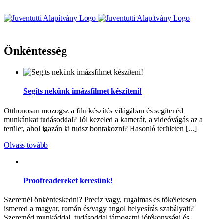
Kihagyás
Önkéntesség
Segíts nekünk imázsfilmet készíteni!
Otthonosan mozogsz a filmkészítés világában és segítenéd
munkánkat tudásoddal? Jól kezeled a kamerát, a videóvágás az a
terület, ahol igazán ki tudsz bontakozni? Hasonló területen [...]
Olvass tovább
Proofreadereket keresünk!
Szeretnél önkénteskedni? Precíz vagy, rugalmas és tökéletesen
ismered a magyar, román és/vagy angol helyesírás szabályait?
Szeretnéd munkáddal, tudásoddal támogatni jótékonysági és