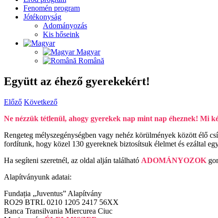
Fenomén program
Jótékonyság
Adományozás
Kis hőseink
Magyar
Română
Együtt az éhező gyerekekért!
Előző
Következő
Ne nézzük tétlenül, ahogy gyerekek nap mint nap éheznek! Mi kés
Rengeteg mélyszegénységben vagy nehéz körülmények között élő csík
fordítunk, hogy közel 130 gyereknek biztosítsuk élelmet és ezáltal egy
Ha segíteni szeretnél, az oldal alján található
ADOMÁNYOZOK
gom
Alapítványunk adatai:
Fundația „Juventus” Alapítvány
RO29 BTRL 0210 1205 2417 56XX
Banca Transilvania Miercurea Ciuc