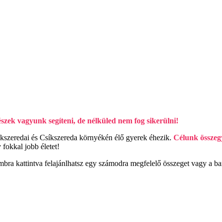
zek vagyunk segíteni, de nélküled nem fog sikerülni!
szeredai és Csíkszereda környékén élő gyerek éhezik.
Célunk összegy
 fokkal jobb életet!
bra kattintva felajánlhatsz egy számodra megfelelő összeget vagy a ba