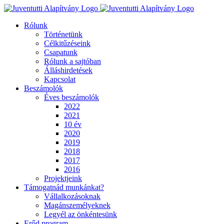
Kihagyás
Rólunk
Történetünk
Célkitűzéseink
Csapatunk
Rólunk a sajtóban
Álláshirdetések
Kapcsolat
Beszámolók
Éves beszámolók
2022
2021
10 év
2020
2019
2018
2017
2016
Projektjeink
Támogatnád munkánkat?
Vállalkozásoknak
Magánszemélyeknek
Legyél az önkéntesünk
Erőd program