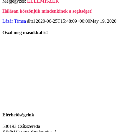
Megjegyzés:
ÉLELMISZER
Hálásan köszönjük mindenkinek a segítséget!
Lázár Tímea
által
|
2020-06-25T15:48:09+00:00
May 19, 2020
|
Oszd meg másokkal is!
Facebook
X
WhatsApp
Pinterest
Elérhetőségeink
530193 Csíkszereda
Kőrösi Csoma Sándor utca 2.