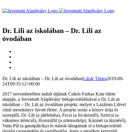
Kihagyás
Dr. Lili az iskolában – Dr. Lili az
óvodában
View
Larger
View
Image
Larger
View
Image
Larger
View
Image
Larger
Image
Dr. Lili az iskolában – Dr. Lili az óvodában
Lázár Tímea
2019-09-
24T09:35:12+00:00
2017 novemberében indult útjának Csikós Farkas Kata ötlete
alapján, a Juventutti Alapítvány bekapcsolódásával a Dr. Lili az
iskolában – Dr. Lili az óvodában projekt, melyet a Lázálom Lilivel
című mesekönyv hívott életre. A projekt során a könyv írója és
szereplői, Dr. Lili (a játékbaba), Fecsi (a fecskendő), Szörcsi (a
vákumos kémcső), Hosszúfül (a sztetoszkóp), Kázmér (a lázmérő),
Vatta Pál (a garatpálcika) és mások látogatnak el a bekapcsolódó
óvodai csoportokba és osztályokba, hogy a meséken keresztül