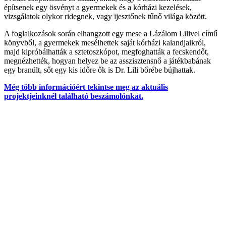
építsenek egy ösvényt a gyermekek és a kórházi kezelések,
vizsgálatok olykor ridegnek, vagy ijesztőnek tűnő világa között.
A foglalkozások során elhangzott egy mese a Lázálom Lilivel című
könyvből, a gyermekek mesélhettek saját kórházi kalandjaikról,
majd kipróbálhatták a sztetoszkópot, megfoghatták a fecskendőt,
megnézhették, hogyan helyez be az asszisztensnő a játékbabának
egy branült, sőt egy kis időre ők is Dr. Lili bőrébe bújhattak.
Még több információért tekintse meg az aktuális
projektjeinknél található beszámolónkat.