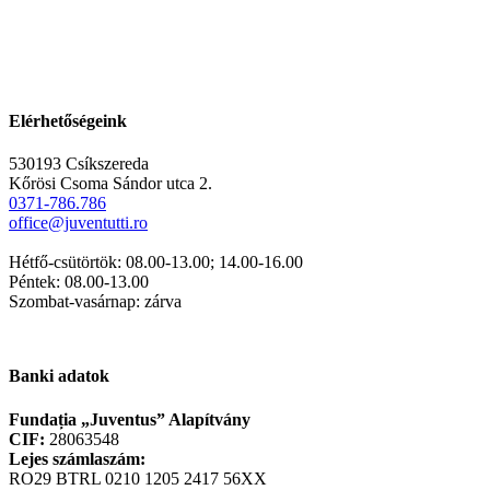
Elérhetőségeink
530193 Csíkszereda
Kőrösi Csoma Sándor utca 2.
0371-786.786
office@juventutti.ro
Hétfő-csütörtök: 08.00-13.00; 14.00-16.00
Péntek: 08.00-13.00
Szombat-vasárnap: zárva
Banki adatok
Fundația „Juventus” Alapítvány
CIF:
28063548
Lejes számlaszám:
RO29 BTRL 0210 1205 2417 56XX