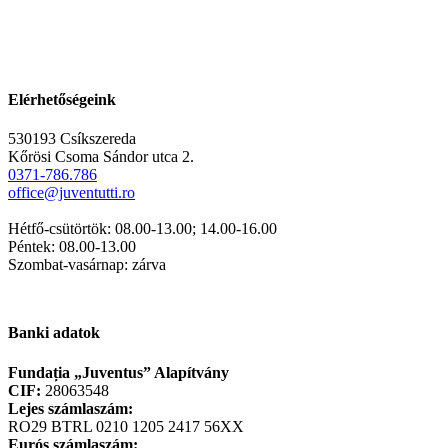
Elérhetőségeink
530193 Csíkszereda
Kőrösi Csoma Sándor utca 2.
0371-786.786
office@juventutti.ro
Hétfő-csütörtök: 08.00-13.00; 14.00-16.00
Péntek: 08.00-13.00
Szombat-vasárnap: zárva
Banki adatok
Fundația „Juventus” Alapítvány
CIF:
28063548
Lejes számlaszám:
RO29 BTRL 0210 1205 2417 56XX
Eurós számlaszám: