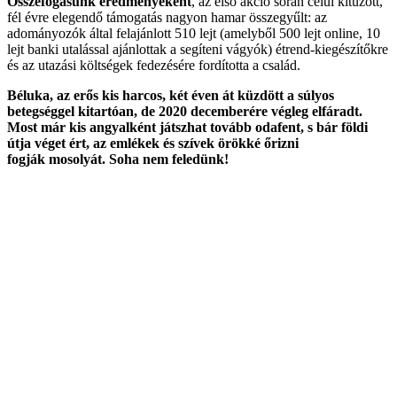
Összefogásunk eredményeként
, az első akció során célul kitűzött,
fél évre elegendő támogatás nagyon hamar összegyűlt: az
adományozók által felajánlott 510 lejt (amelyből 500 lejt online, 10
lejt banki utalással ajánlottak a segíteni vágyók) étrend-kiegészítőkre
és az utazási költségek fedezésére fordította a család.
Béluka, az erős kis harcos, két éven át küzdött a súlyos
betegséggel kitartóan, de 2020 decemberére végleg elfáradt.
Most már kis angyalként játszhat tovább odafent, s bár földi
útja véget ért, az emlékek és szívek örökké őrizni
fogják mosolyát. Soha nem feledünk!