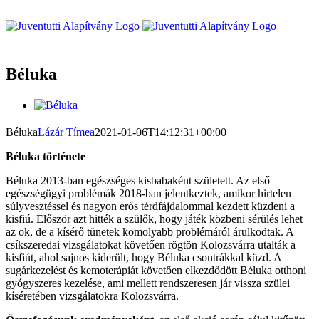
Kihagyás
Béluka
View
Larger
Image
Béluka
Lázár Tímea
2021-01-06T14:12:31+00:00
Béluka története
Béluka 2013-ban egészséges kisbabaként született. Az első
egészségügyi problémák 2018-ban jelentkeztek, amikor hirtelen
súlyvesztéssel és nagyon erős térdfájdalommal kezdett küzdeni a
kisfiú. Először azt hitték a szülők, hogy játék közbeni sérülés lehet
az ok, de a kísérő tünetek komolyabb problémáról árulkodtak. A
csíkszeredai vizsgálatokat követően rögtön Kolozsvárra utalták a
kisfiút, ahol sajnos kiderült, hogy Béluka csontrákkal küzd. A
sugárkezelést és kemoterápiát követően elkezdődött Béluka otthoni
gyógyszeres kezelése, ami mellett rendszeresen jár vissza szülei
kíséretében vizsgálatokra Kolozsvárra.