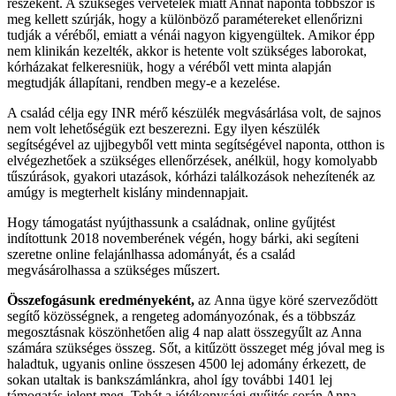
részeként. A szükséges vérvételek miatt Annát naponta többször is
meg kellett szúrják, hogy a különböző paramétereket ellenőrizni
tudják a véréből, emiatt a vénái nagyon kigyengültek. Amikor épp
nem klinikán kezelték, akkor is hetente volt szükséges laborokat,
kórházakat felkeresniük, hogy a véréből vett minta alapján
megtudják állapítani, rendben megy-e a kezelése.
A család célja egy INR mérő készülék megvásárlása volt, de sajnos
nem volt lehetőségük ezt beszerezni. Egy ilyen készülék
segítségével az ujjbegyből vett minta segítségével naponta, otthon is
elvégezhetőek a szükséges ellenőrzések, anélkül, hogy komolyabb
tűszúrások, gyakori utazások, kórházi találkozások nehezítenék az
amúgy is megterhelt kislány mindennapjait.
Hogy támogatást nyújthassunk a családnak, online gyűjtést
indítottunk 2018 novemberének végén, hogy bárki, aki segíteni
szeretne online felajánlhassa adományát, és a család
megvásárolhassa a szükséges műszert.
Összefogásunk eredményeként,
az Anna ügye köré szerveződött
segítő közösségnek, a rengeteg adományozónak, és a többszáz
megosztásnak köszönhetően alig 4 nap alatt összegyűlt az Anna
számára szükséges összeg. Sőt, a kitűzött összeget még jóval meg is
haladtuk, ugyanis online összesen 4500 lej adomány érkezett, de
sokan utaltak is bankszámlánkra, ahol így további 1401 lej
támogatás jelent meg. Tehát a jótékonysági gyűjtés során Anna