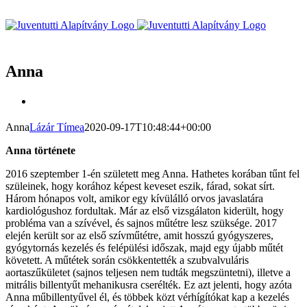
Kihagyás
Anna
View
Larger
Image
Anna
Lázár Tímea
2020-09-17T10:48:44+00:00
Anna története
2016 szeptember 1-én született meg Anna. Hathetes korában tűnt fel
szüleinek, hogy korához képest keveset eszik, fárad, sokat sírt.
Három hónapos volt, amikor egy kívülálló orvos javaslatára
kardiológushoz fordultak. Már az első vizsgálaton kiderült, hogy
probléma van a szívével, és sajnos műtétre lesz szüksége. 2017
elején került sor az első szívműtétre, amit hosszú gyógyszeres,
gyógytornás kezelés és felépülési időszak, majd egy újabb műtét
követett. A műtétek során csökkentették a szubvalvuláris
aortaszűkületet (sajnos teljesen nem tudták megszüntetni), illetve a
mitrális billentyűt mehanikusra cserélték. Ez azt jelenti, hogy azóta
Anna műbillentyűvel él, és többek közt vérhígítókat kap a kezelés