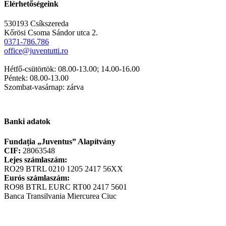
Elérhetőségeink
530193 Csíkszereda
Kőrösi Csoma Sándor utca 2.
0371-786.786
office@juventutti.ro
Hétfő-csütörtök: 08.00-13.00; 14.00-16.00
Péntek: 08.00-13.00
Szombat-vasárnap: zárva
Banki adatok
Fundația „Juventus” Alapítvány
CIF:
28063548
Lejes számlaszám:
RO29 BTRL 0210 1205 2417 56XX
Eurós számlaszám:
RO98 BTRL EURC RT00 2417 5601
Banca Transilvania Miercurea Ciuc