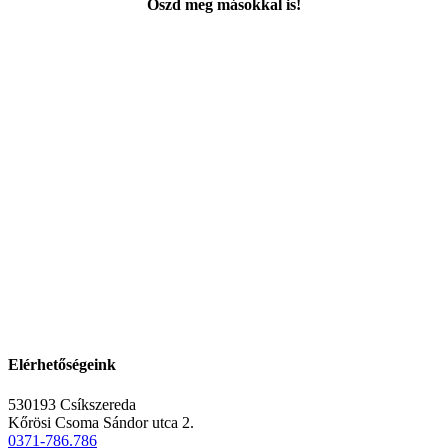
Oszd meg másokkal is!
Facebook
X
WhatsApp
Pinterest
Elérhetőségeink
530193 Csíkszereda
Kőrösi Csoma Sándor utca 2.
0371-786.786