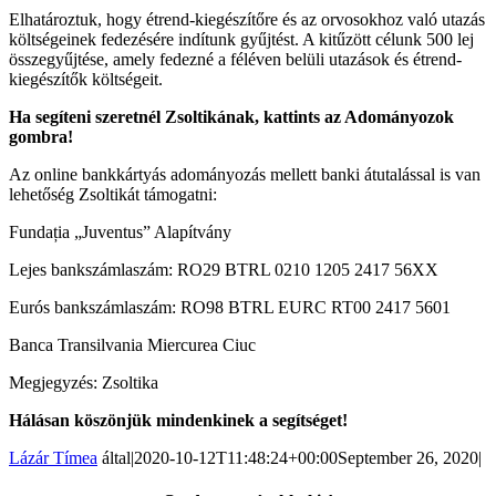
Elhatároztuk, hogy étrend-kiegészítőre és az orvosokhoz való utazás
költségeinek fedezésére indítunk gyűjtést. A kitűzött célunk 500 lej
összegyűjtése, amely fedezné a féléven belüli utazások és étrend-
kiegészítők költségeit.
Ha segíteni szeretnél Zsoltikának, kattints az Adományozok
gombra!
Az online bankkártyás adományozás mellett banki átutalással is van
lehetőség Zsoltikát támogatni:
Fundația „Juventus” Alapítvány
Lejes bankszámlaszám: RO29 BTRL 0210 1205 2417 56XX
Eurós bankszámlaszám: RO98 BTRL EURC RT00 2417 5601
Banca Transilvania Miercurea Ciuc
Megjegyzés: Zsoltika
Hálásan köszönjük mindenkinek a segítséget!
Lázár Tímea
által
|
2020-10-12T11:48:24+00:00
September 26, 2020
|