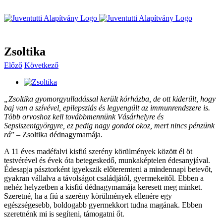
Kihagyás
Zsoltika
Előző
Következő
View
Larger
„Zsoltika gyomorgyulladással került kórházba, de ott kiderült, hogy
Image
baj van a szívével, epilepsziás és legyengült az immunrendszere is.
Több orvoshoz kell továbbmennünk Vásárhelyre és
Sepsiszentgyörgyre, ez pedig nagy gondot okoz, mert nincs pénzünk
rá
” – Zsoltika dédnagymamája.
A 11 éves madéfalvi kisfiú szerény körülmények között él öt
testvérével és évek óta betegeskedő, munkaképtelen édesanyjával.
Édesapja pásztorként igyekszik előteremteni a mindennapi betevőt,
gyakran vállalva a távolságot családjától, gyermekeitől. Ebben a
nehéz helyzetben a kisfiú dédnagymamája keresett meg minket.
Szeretné, ha a fiú a szerény körülmények ellenére egy
egészségesebb, boldogabb gyermekkort tudna magának. Ebben
szeretnénk mi is segíteni, támogatni őt.