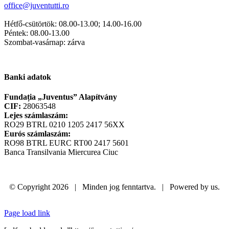
office@juventutti.ro
Hétfő-csütörtök: 08.00-13.00; 14.00-16.00
Péntek: 08.00-13.00
Szombat-vasárnap: zárva
Banki adatok
Fundația „Juventus” Alapítvány
CIF:
28063548
Lejes számlaszám:
RO29 BTRL 0210 1205 2417 56XX
Eurós számlaszám:
RO98 BTRL EURC RT00 2417 5601
Banca Transilvania Miercurea Ciuc
© Copyright
2026 | Minden jog fenntartva. | Powered by us.
Facebook
Page load link